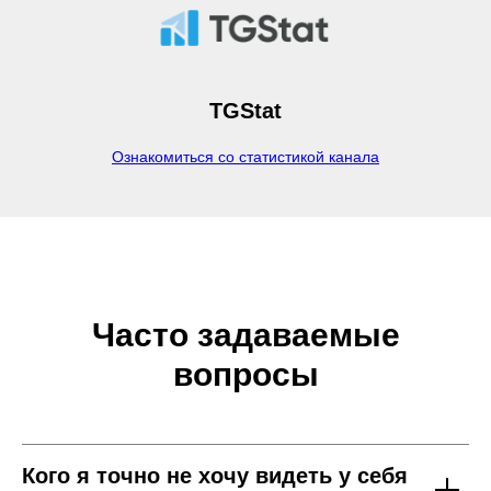
TGStat
+7 925 567 3087
Ознакомиться со статистикой канала
badaev-pro@yandex.ru
Политика конфинденциальности
Согласие на обработку
Договор оферты
Часто задаваемые
вопросы
ИП Бадаев Кирилл Геннадьевич
ИНН: 771001637824
‌Badaev-pro@yandex.ru
Кого я точно не хочу видеть у себя
Копирование материалов сайта запрещено авторским